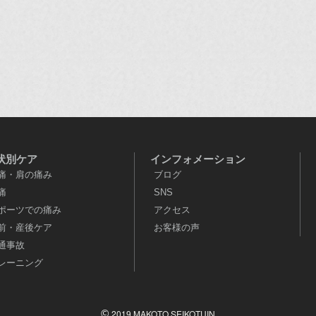
状別ケア
インフォメーション
痛・肩の痛み
ブログ
痛
SNS
ポーツでの痛み
アクセス
前・産後ケア
お客様の声
通事故
レーニング
©
2019 MAKOTO SEIKOTUIN