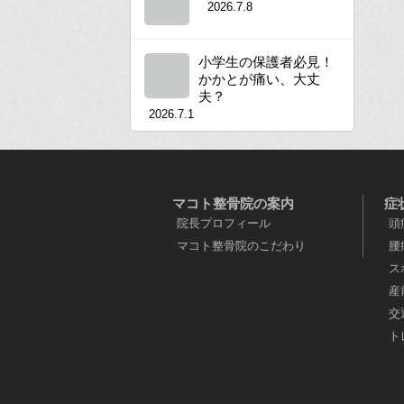
2026.7.8
小学生の保護者必見！
かかとが痛い、大丈
夫？
2026.7.1
マコト整骨院の案内
症
院長プロフィール
頭
マコト整骨院のこだわり
腰
ス
産
交
ト