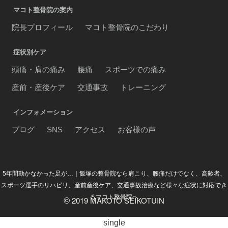
マコト整骨院の案内
院長プロフィール
マコト整骨院のこだわり
症状別ケア
頭痛・肩の痛み
腰痛
スポーツでの痛み
産前・産後ケア
交通事故
トレーニング
インフォメーション
ブログ
SNS
アクセス
お客様の声
5年間動かなかった足が…｜飯塚の整骨院なら肩こり、腰痛だけでなく、高齢者、
スポーツ選手のリハビリ、産前産後ケア、交通事故治療など様々な症状に対応でき
るマコト整骨院へ
2019 MAKOTO SEIKOTUIN
©
single