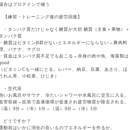
場合はプロテインで補う
【練習・トレーニング後の疲労回復】
・タンパク質だけじゃなく糖質が大切 糖質（主食＋果物）
タンパク質
・糖質はビタミンB群がないとエネルギーにならない→豚肉料
理、バナナ、マグロ
・貧血はタンパク質不足でも起こる→赤身の肉や魚、海藻類は
good
（ビタミンCも一緒にとる。レバー、納豆、豆腐、あさり、ほ
うれん草、小松菜、ひじき）
・交代浴
熱いお風呂やサウナ、冷たいシャワーや水風呂に交互に入る。
血管収縮→拡張で血液循環が促進され疲労物質が除去される。
（温）3分→（冷）1分→（温）3分→（冷）1分
どうですか？
運動前はいかに消化の良いものでエネルギーを作るか。