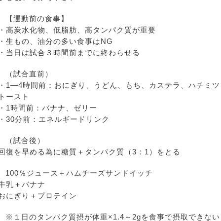
【運動前の食事】
・高炭水化物、低脂肪、高タンパク質が重要
・生もの、油分の多い食事はNG
・当日は試合３時間前までに終わらせる
（試合直前）
・1―4時間前：おにぎり、うどん、もち、カステラ、ハチミツ
トースト
・1時間前：バナナ、ゼリー
・30分前：エネルギードリンク
（試合後）
回復を早める為に糖質＋タンパク質（3：1）をとる
100％ジュース＋ハムチーズサンドイッチ
牛乳＋バナナ
おにぎり＋プロテイン
※１日のタンパク質摂が体重×1.4～2gを食事で摂取できない