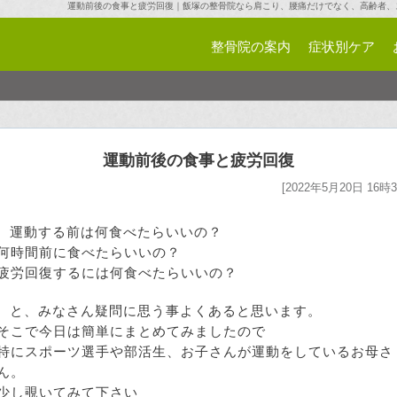
運動前後の食事と疲労回復｜飯塚の整骨院なら肩こり、腰痛だけでなく、高齢者、
整骨院の案内
症状別ケア
運動前後の食事と疲労回復
[2022年5月20日 16時3
運動する前は何食べたらいいの？
何時間前に食べたらいいの？
疲労回復するには何食べたらいいの？
と、みなさん疑問に思う事よくあると思います。
そこで今日は簡単にまとめてみましたので
特にスポーツ選手や部活生、お子さんが運動をしているお母さ
ん。
少し覗いてみて下さい