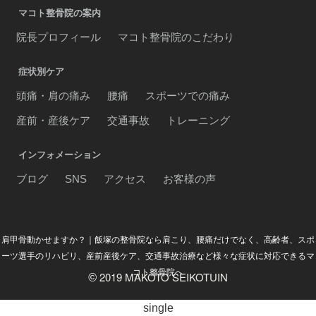
マコト整骨院の案内
院長プロフィール
マコト整骨院のこだわり
症状別ケア
頭痛・肩の痛み
腰痛
スポーツでの痛み
産前・産後ケア
交通事故
トレーニング
インフォメーション
ブログ
SNS
アクセス
お客様の声
肩甲骨動かせますか？｜飯塚の整骨院なら肩こり、腰痛だけでなく、高齢者、スポ
ーツ選手のリハビリ、産前産後ケア、交通事故治療など様々な症状に対応できるマ
コト整骨院へ
2019 MAKOTO SEIKOTUIN
©
single