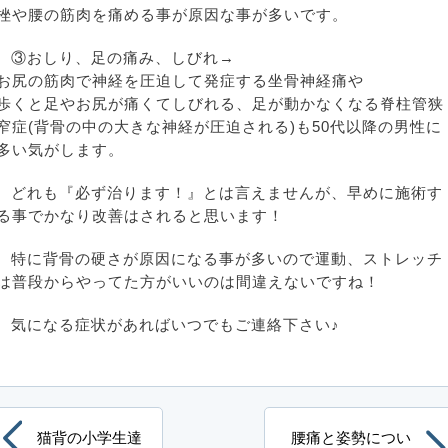
挫や腰の筋肉を痛める事が原因な事が多いです。
③おしり、足の痛み、しびれ→
お尻の筋肉で神経を圧迫して発症する坐骨神経痛や
歩くと足やお尻が痛くてしびれる、足が動かなくなる脊柱管狭
窄症(背骨の中の大きな神経が圧迫される)も50代以降の男性に
多い気がします。
どれも『必ず治ります！』とは言えませんが、早めに施術す
る事でかなり改善はされると思います！
特に背骨の硬さが原因になる事が多いので運動、ストレッチ
は普段からやってた方がいいのは間違えないですね！
気になる症状があればいつでもご連絡下さい♪
猫背の小学生達
腰痛と姿勢につい