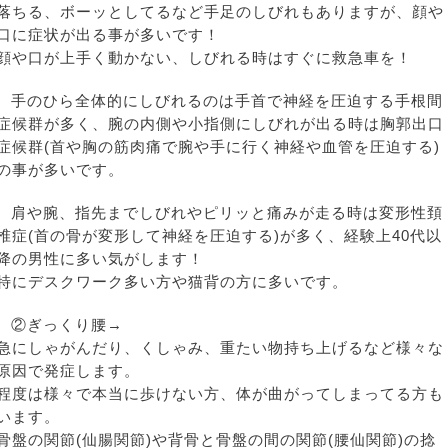
落ちる、ボーッとしてるなど手足のしびれもありますが、顔や
口に症状が出る事が多いです！
顔や口が上手く動かない、しびれる時はすぐに救急車を！
手のひら全体的にしびれるのは手首で神経を圧迫する手根間
症候群が多く、腕の内側や小指側にしびれが出る時は胸郭出口
症候群(首や胸の筋肉痛で腕や手に行く神経や血管を圧迫する)
の事が多いです。
肩や腕、指先までしびれやピリッと痛みが走る時は変形性頚
椎症(首の骨が変形して神経を圧迫する)が多く、経験上40代以
降の男性に多い気がします！
特にデスクワーク多い方や猫背の方に多いです。
②ぎっくり腰→
急にしゃがんだり、くしゃみ、重たい物持ち上げるなど様々な
原因で発症します。
程度は様々で本当に歩けない方、体が曲がってしまってる方も
います。
骨盤の関節(仙腸関節)や背骨と骨盤の間の関節(腰仙関節)の捻